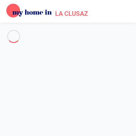
LA CLUSAZ
Politique de cookies
Accueil
Politique des Cookies
Cette page a pour objectif de vous informer quant à l'usage des
informations collectées lors de votre navigation, encore
appelée "politique des cookies". N'hésitez pas à nous solliciter
si vous ne trouvez pas dans les explications qui vous sont
données ci-après la réponse à vos questions.
Qu’est-ce qu’un cookie ?