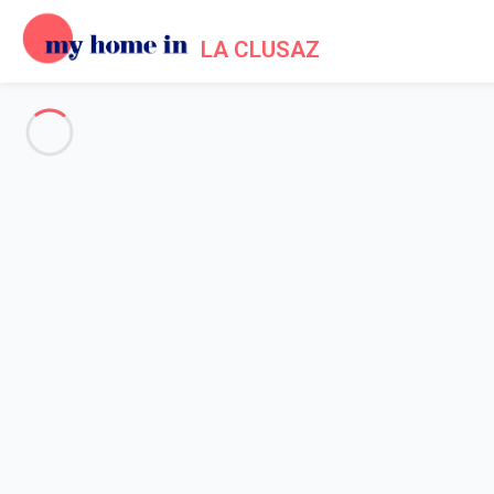
LA CLUSAZ
Voir toutes les photos
Aperçu
Description
Carte
Tarifs et disponibilités
Avis (5)
Accueil
Location appartement La Clusaz
Appartement 2 chambres La Clusaz
Appartement 2 chambres La Cl