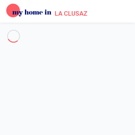
LA CLUSAZ
Voir toutes les photos
Aperçu
Description
Carte
Tarifs et disponibilités
Avis (4)
Accueil
Location appartement La Clusaz
Appartement 1 chambre La Clusaz
Appartement 1 chambre La
Clusaz