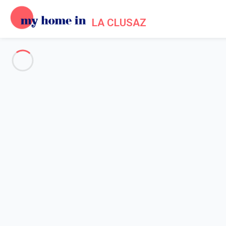
LA CLUSAZ
Voir toutes les photos
Aperçu
Description
Carte
Tarifs et disponibilités
Avis (6)
Accueil
Location chalet La Clusaz
Chalet 3 chambres La Clusaz
Chalet 3 chambres La Clusaz